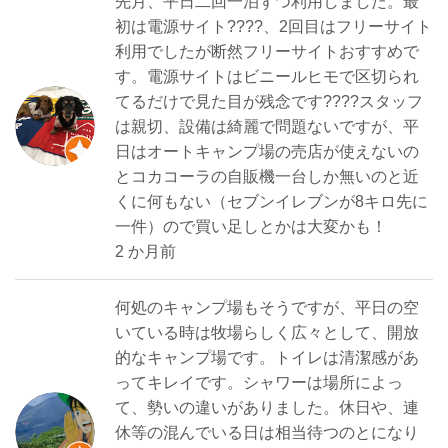
先月、平日二回一泊ずつ利用しました。最
初は電源サイト????、2回目はフリーサイト
利用でしたが断然フリーサイトおすすめで
す。電源サイトはビニールヒモで区切られ
てるだけで見た目が残念です????スタッフ
は親切、設備は綺麗で問題ないですが、平
日はオートキャンプ場の売店が使えないの
とコカコーラの自販機一台しか無いのと近
くに何もない（セブンイレブンが8キロ先に
一件）ので買い足しとかは大変かも！
2 か月前
何処のキャンプ場もそうですが、平日の空
いている時は牧場らしく広々として、開放
的なキャンプ場です。トイレは清潔感があ
ってキレイです。シャワーは場所によっ
て、勢いの違いがありました。休日や、連
休等の混んでいる日は相当待つのとになり