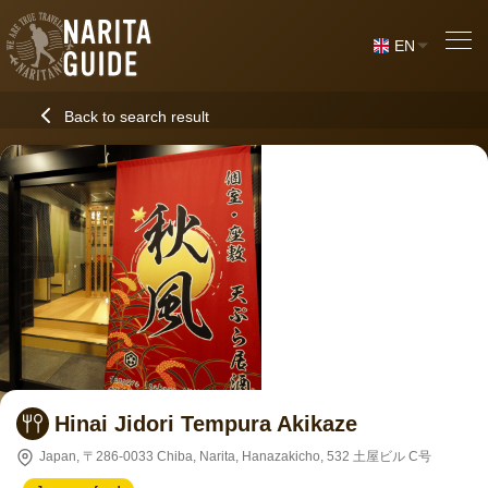
EN
Back to search result
Hinai Jidori Tempura Akikaze
Japan, 〒286-0033 Chiba, Narita, Hanazakicho, 532 土屋ビル C号