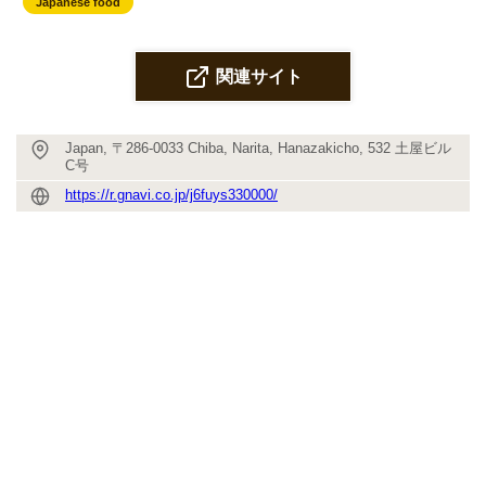
Japanese food
関連サイト
Japan, 〒286-0033 Chiba, Narita, Hanazakicho, 532 土屋ビル
C号
https://r.gnavi.co.jp/j6fuys330000/