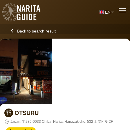
EN
Back to search result
OTSURU
Japan, 〒286-0033 Chiba, Narita, Hanazakicho, 532 土屋ビル 2F