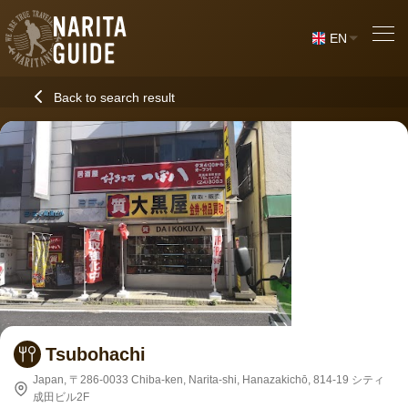
EN
Back to search result
Tsubohachi
Japan, 〒286-0033 Chiba-ken, Narita-shi, Hanazakichō, 814-19 シティ
成田ビル2F