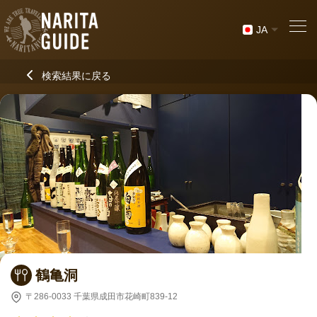
JA
検索結果に戻る
鶴亀洞
〒286-0033 千葉県成田市花崎町839-12