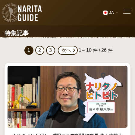
JA
特集記事
1
2
3
次へ
1～10 件 / 26 件