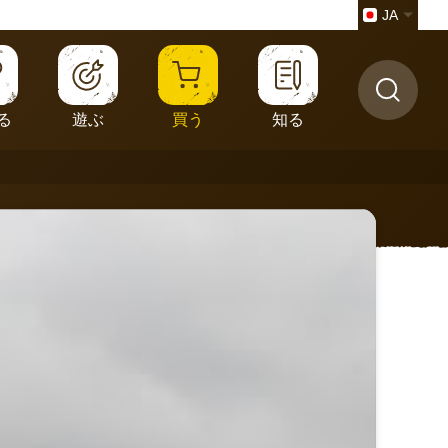
JA
る
遊ぶ
買う
知る