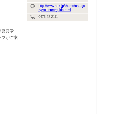
http://www.nrtk.jp/theme/catego
ry/volunteerguide.html
0476-22-2111
宗吾霊堂
ッフがご案