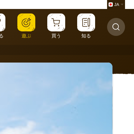
JA
る
遊ぶ
買う
知る