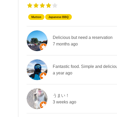
Mutton
Japanese BBQ
Delicious but need a reservation
7 months ago
Fantastic food. Simple and deliciou
a year ago
うまい！
3 weeks ago