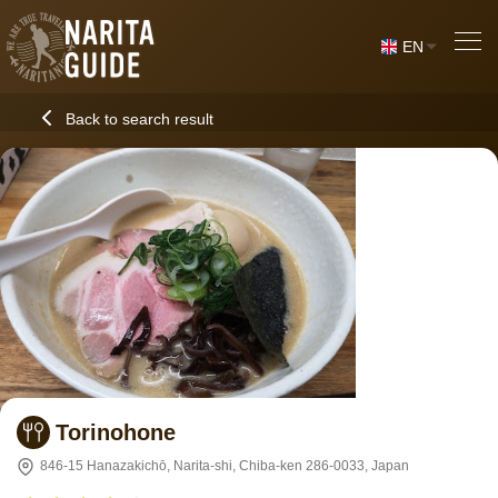
EN
Back to search result
Torinohone
846-15 Hanazakichō, Narita-shi, Chiba-ken 286-0033, Japan