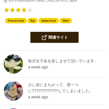
814-9 Hanazakicho, Narita, Chiba 286-0033, Japan
French food
Bar
Italian food
Wine
関連サイト
毎月女子会を楽しませて頂いています。
a week ago
少し前にまちがって、星一つ
に????????????してしまいました。
a week ago