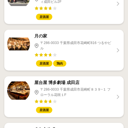
ィ成田ビル2F
居酒屋
月の家
〒286-0033 千葉県成田市花崎町816 つるやビ
ル
居酒屋
鶏肉
屋台屋 博多劇場 成田店
〒286-0033 千葉県成田市花崎町８３９−１ フ
ローラル花咲１F
居酒屋