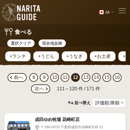
JA
食べる
選択クリア
現在地反映
+ランチ
+うどん
+うなぎ
+お土産
+
前へ
8
9
10
11
12
13
14
15
16
次へ
111～120 件 / 171 件
並べ替え
成田ゆめ牧場 花崎町店
〒286-0033 千葉県成田市花崎町839-12