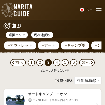
JA
遊ぶ
選択クリア
現在地反映
+アウトレット
+アート
+キャンプ場
+シ
前へ
1
2
3
4
5
6
次へ
21～30 件 / 56 件
並べ替え
オートキャンプユニオン
〒270-1605 千葉県印西市平賀2719