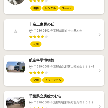
着物
レンタル
Service
十余三東雲の丘
〒286-0101 千葉県成田市十余三地先
公園
航空科学博物館
〒289-1608 千葉県山武郡芝山町岩山１１１−3
化学
ミュージアム
千葉県立房総のむら
〒270-1506 千葉県印旛郡栄町龍角寺１０２８