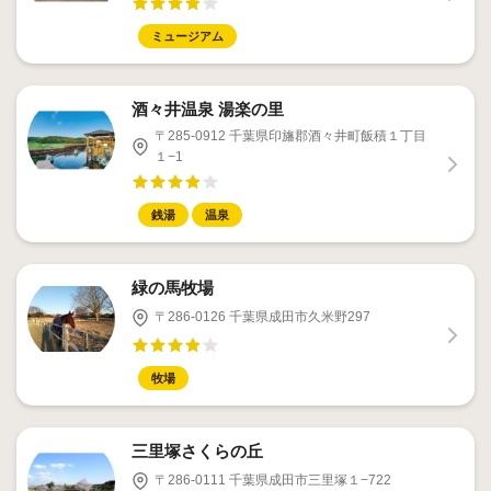
ミュージアム
酒々井温泉 湯楽の里
〒285-0912 千葉県印旛郡酒々井町飯積１丁目
１−1
銭湯
温泉
緑の馬牧場
〒286-0126 千葉県成田市久米野297
牧場
三里塚さくらの丘
〒286-0111 千葉県成田市三里塚１−722