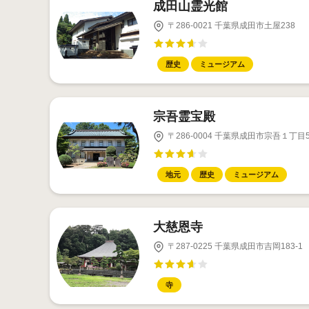
成田山霊光館
〒286-0021 千葉県成田市土屋238
歴史
ミュージアム
宗吾霊宝殿
〒286-0004 千葉県成田市宗吾１丁目5
地元
歴史
ミュージアム
大慈恩寺
〒287-0225 千葉県成田市吉岡183-1
寺