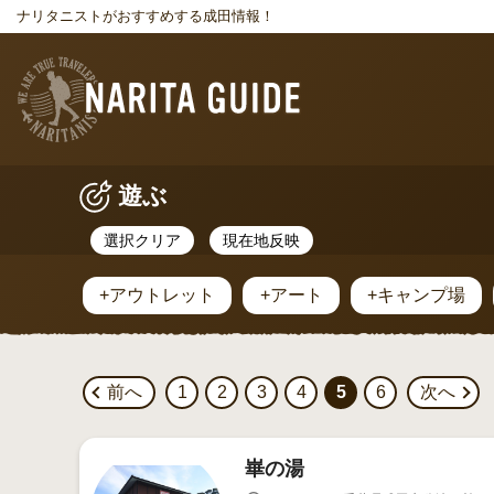
ナリタニストがおすすめする成田情報！
遊ぶ
選択クリア
現在地反映
+アウトレット
+アート
+キャンプ場
前へ
1
2
3
4
5
6
次へ
崋の湯