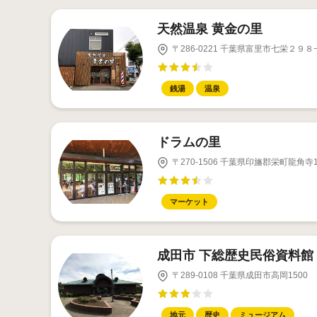
天然温泉 黄金の里
〒286-0221 千葉県富里市七栄２９８−
銭湯
温泉
ドラムの里
〒270-1506 千葉県印旛郡栄町龍角寺10
マーケット
成田市 下総歴史民俗資料館
〒289-0108 千葉県成田市高岡1500
地元
歴史
ミュージアム