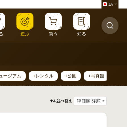
JA
る
遊ぶ
買う
知る
ミュージアム
+レンタル
+公園
+写真館
+化
並べ替え