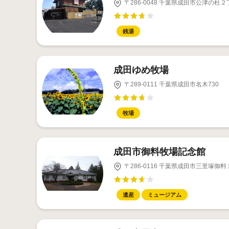
〒286-0048 千葉県成田市公津の杜２
銭湯
成田ゆめ牧場
〒289-0111 千葉県成田市名木730
牧場
成田市御料牧場記念館
〒286-0116 千葉県成田市三里塚御料
遺産
ミュージアム