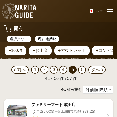
JA
買う
選択クリア
現在地反映
+100均
+お土産
+アウトレット
+コンビニ
前へ
1
2
3
4
5
6
次へ
41～50 件 / 57 件
並べ替え
ファミリーマート 成田店
〒286-0033 千葉県成田市花崎町828-128