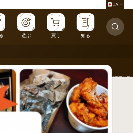
JA
る
遊ぶ
買う
知る