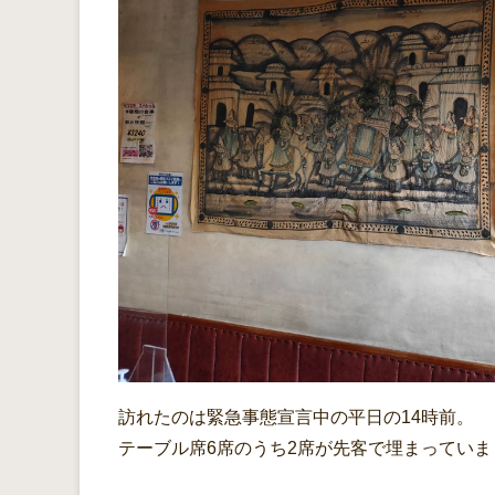
訪れたのは緊急事態宣言中の平日の14時前。
テーブル席6席のうち2席が先客で埋まっていま