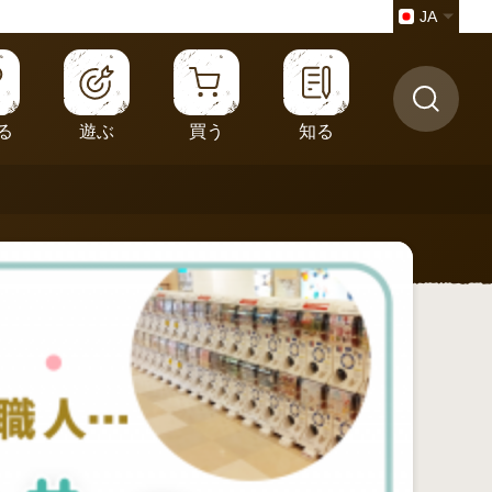
JA
る
遊ぶ
買う
知る