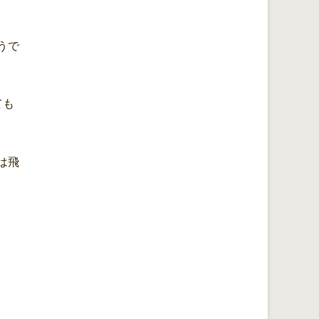
うで
ても
は飛