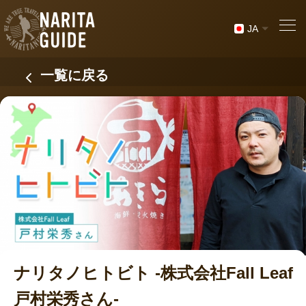
JA
一覧に戻る
ナリタノヒトビト -株式会社Fall Leaf
戸村栄秀さん-