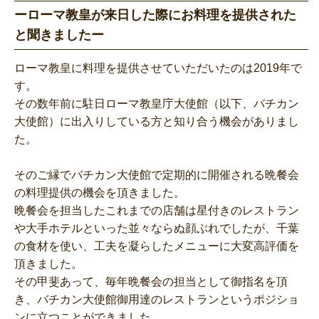
ーローマ教皇が来日した際にお料理を提供された
と聞きましたー
ローマ教皇に料理を提供させていただいたのは2019年で
す。
その数年前に駐日ローマ教皇庁大使館（以下、バチカン
大使館）に出入りしている方と知り合う機会がありまし
た。
そのご縁でバチカン大使館で定期的に開催される晩餐会
の料理提供の機会を頂きました。
晩餐会を担当したこれまでの店舗は星付きのレストラン
や大手ホテルといった並々ならぬ顔ぶれでしたが、千葉
の食材を使い、工夫を凝らしたメニューに大変高評価を
頂きました。
その甲斐あって、毎年晩餐会の担当として御指名を頂
き、バチカン大使館御用達のレストランというポジショ
ンに立つことができました。