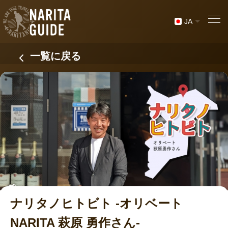
JA
一覧に戻る
ナリタノヒトビト -オリベート
NARITA 萩原 勇作さん-