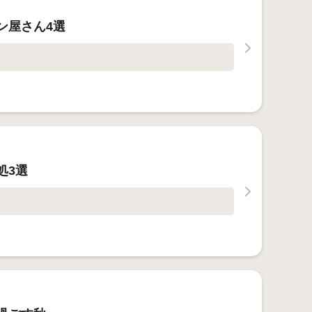
ン屋さん4選
処3選