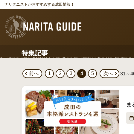
ナリタニストがおすすめする成田情報！
特集記事
前へ
1
2
3
4
5
次へ
31～40
ま