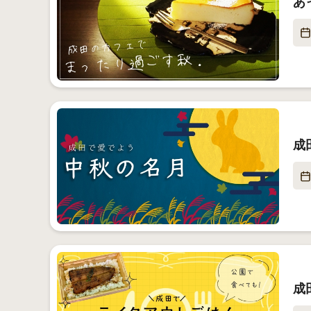
あ
成
成