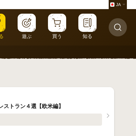
JA
る
遊ぶ
買う
知る
レストラン４選【欧米編】